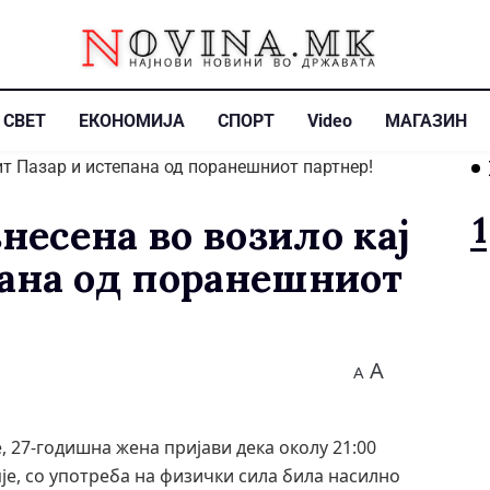
СВЕТ
ЕКОНОМИЈА
СПОРТ
Video
МАГАЗИН
несена во возило кај
пана од поранешниот
A
A
е, 27-годишна жена пријави дека oколу 21:00
пје, со употреба на физички сила била насилно