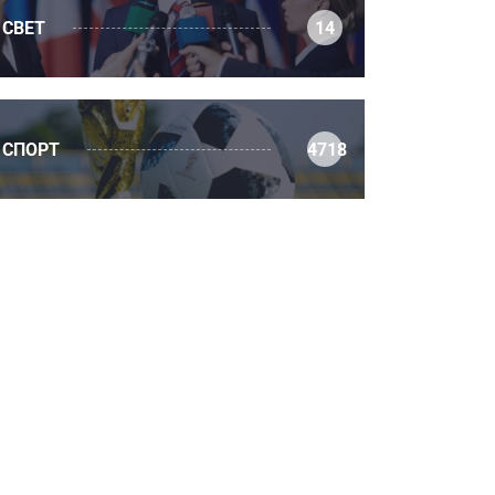
СВЕТ
14
СПОРТ
4718