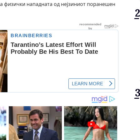
ла физички нападната од нејзиниот поранешен