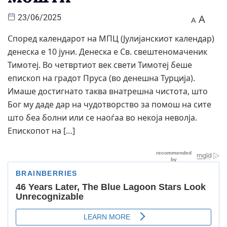
A
23/06/2025
A
Според календарот на МПЦ (Јулијанскиот календар)
денеска е 10 јуни. Денеска е Св. свештеномаченик
Тимотеј. Во четвртиот век свети Тимотеј беше
епископ на градот Пруса (во денешна Турција).
Имаше достигнато таква внатрешна чистота, што
Бог му даде дар на чудотворство за помош на сите
што беа болни или се наоѓаа во некоја неволја.
Епископот на […]