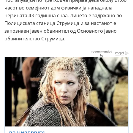
постапувајќи по претходна пријава дека околу 21:00
часот во семејниот дом физички ја нападнала
нејзината 43-годишна снаа. Лицето е задржано во
Полициската станица Струмица и за настанот е
запознаен јавен обвинител од Основното јавно
обвинителство Струмица.