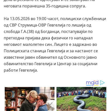
неговата поранешна 35-годишна сопруга.
На 13.05.2026 во 19:00 часот, полициски службеници
од СВР Струмица-ОВР Гевгелија го лишија од
слобода Г.А.(38) од Богданци, постапувајќи по
претходна пријава дека физички го нападнал
неговиот малолетен син. Лицето е задржано во
Полициската станица Гевгелија и за настанот се
известени јавен обвинител од Основното јавно
обвинителство Гевгелија и Центар за социјални
работи Гевгелија.