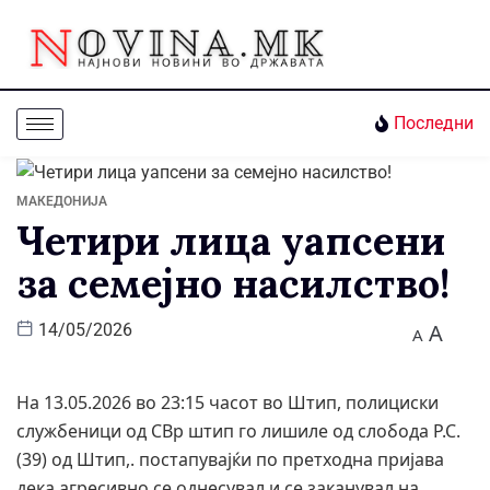
Последни
МАКЕДОНИЈА
Четири лица уапсени
за семејно насилство!
A
14/05/2026
A
На 13.05.2026 во 23:15 часот во Штип, полициски
службеници од СВр штип го лишиле од слобода Р.С.
(39) од Штип,. постапувајќи по претходна пријава
дека агресивно се однесувал и се заканувал на