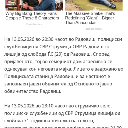
На 13.05.2026 во 20:30 часот во Радовиш, полициски
службеници од СВР Струмица-ОВР Радовиш го
лишија од слобода Ѓ.С.(29) од Радовиш. Според
пријавеното, тој во семејниот дом агресивно се
однесувал кон неговата мајка. Лицето е задржано во
Полициската станица Радовиш и за настанот е
запознаен јавен обвинител од Основното јавно
обвинителство Радовиш.
На 13.05.2026 во 23:10 часот во струмичко село,
полициски службеници од СВР Струмица лишија од
слобода 71-годишна жителка на селото,