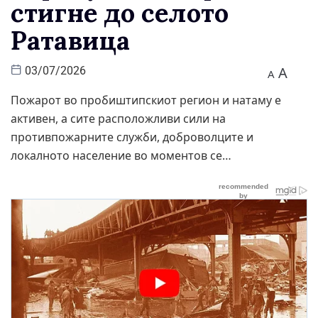
стигне до селото
Ратавица
A
03/07/2026
A
Пожарот во пробиштипскиот регион и натаму е
активен, а сите расположливи сили на
противпожарните служби, доброволците и
локалното население во моментов се…