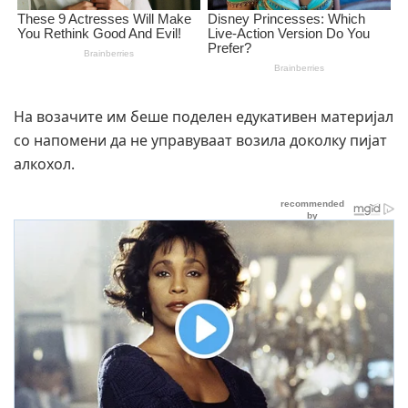
На возачите им беше поделен едукативен материјал
со напомени да не управуваат возила доколку пијат
алкохол.