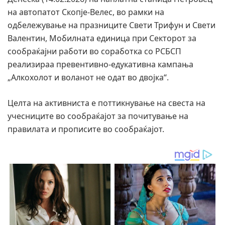
на автопатот Скопје-Велес, во рамки на
одбележување на празниците Свети Трифун и Свети
Валентин, Мобилната единица при Секторот за
сообраќајни работи во соработка со РСБСП
реализираа превентивно-едукативна кампања
„Алкохолот и воланот нe одат во двојка“.
Целта на активниста е поттикнување на свеста на
учесниците во сообраќајот за почитување на
правилата и прописите во сообраќајот.