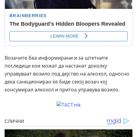
Возачите беа информирани и за штетните
последици кои можат да настанат доколку
управуваат возило под дејство на алкохол, односно
дека санкциониран ќе биде секој возач кој
консумирал алкохол и притоа управува возило.