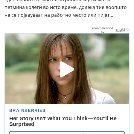
петмина колеги во исто време, додека тие воопшто
не се појавуваат на работно место или пијат…