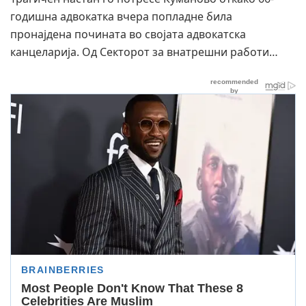
годишна адвокатка вчера попладне била
пронајдена почината во својата адвокатска
канцеларија. Од Секторот за внатрешни работи…