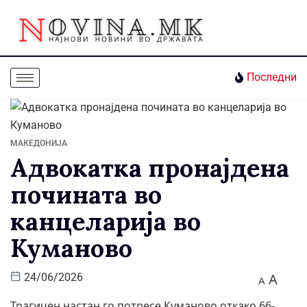
Последни
МАКЕДОНИЈА
Адвокатка пронајдена
почината во
канцеларија во
Куманово
A
24/06/2026
A
Трагичен настан го потресе Куманово откако 66-