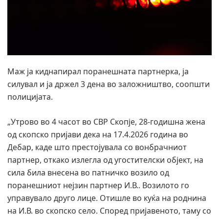
Маж ја киднапирал поранешната партнерка, ја
силувал и ја држел 3 дена во заложништво, соопшти
полицијата.
„Утрово во 4 часот во СВР Скопје, 28-годишна жена
од скопско пријави дека на 17.4.2026 година во
Дебар, каде што престојувала со вонбрачниот
партнер, откако излегла од угостителски објект, на
сила била внесена во патничко возило од
поранешниот нејзин партнер И.В.. Возилото го
управувало друго лице. Отишле во куќа на роднина
на И.В. во скопско село. Според пријавеното, таму со