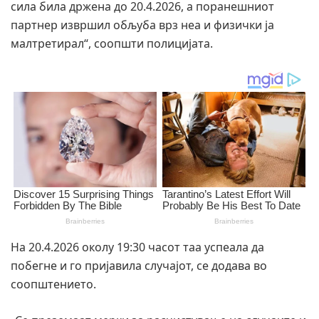
сила била држена до 20.4.2026, а поранешниот
партнер извршил обљуба врз неа и физички ја
малтретирал“, соопшти полицијата.
На 20.4.2026 околу 19:30 часот таа успеала да
побегне и го пријавила случајот, се додава во
соопштението.