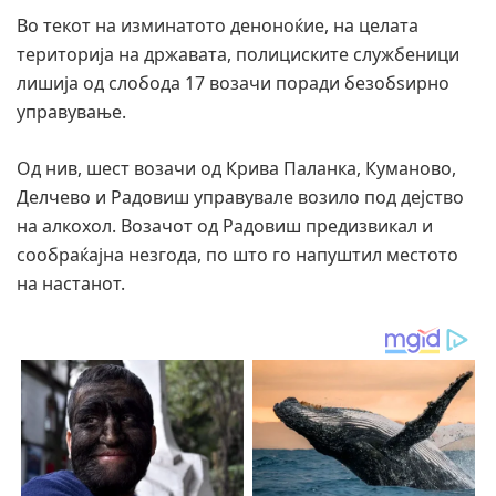
Во текот на изминатото деноноќие, на целата
територија на државата, полициските службеници
лишија од слобода 17 возачи поради безобѕирно
управување.
Од нив, шест возачи од Крива Паланка, Куманово,
Делчево и Радовиш управувале возило под дејство
на алкохол. Возачот од Радовиш предизвикал и
сообраќајна незгода, по што го напуштил местото
на настанот.