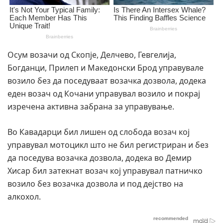
Осум возачи од Скопје, Делчево, Гевгелија,
Богданци, Прилеп и Македонски Брод управувале
возило без да поседуваат возачка дозвола, додека
еден возач од Кочани управувал возило и покрај
изречена активна забрана за управување.
Во Кавадарци бил лишен од слобода возач кој
управувал мотоцикл што не бил регистриран и без
да поседува возачка дозвола, додека во Демир
Хисар бил затекнат возач кој управувал патничко
возило без возачка дозвола и под дејство на
алкохол.