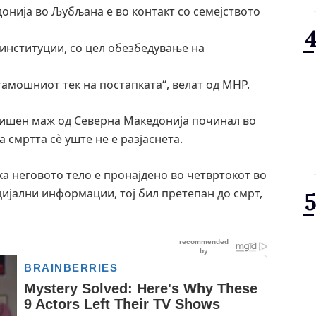
онија во Љубљана е во контакт со семејството
институции, со цел обезбедување на
амошниот тек на постапката“, велат од МНР.
дишен маж од Северна Македонија починал во
 смртта сè уште не е разјаснета.
ка неговото тело е пронајдено во четвртокот во
ијални информации, тој бил претепан до смрт,