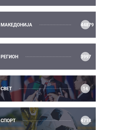
МАКЕДОНИЈА
44879
РЕГИОН
3997
СВЕТ
14
СПОРТ
4718