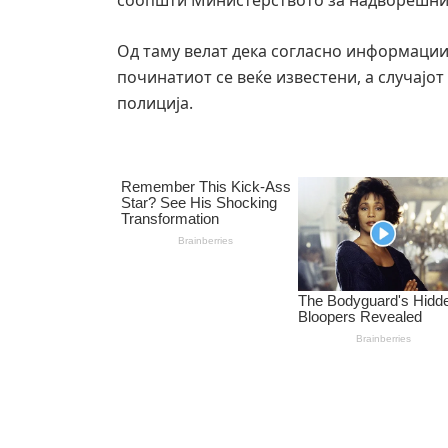
соопшти Министерството за надворешни
Од таму велат дека согласно информации
починатиот се веќе известени, а случајо
полиција.