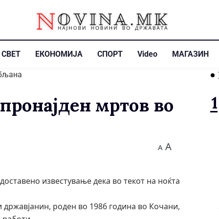
СВЕТ
ЕКОНОМИЈА
СПОРТ
Video
МАГАЗИН
пронајден мртов во
A
A
доставено известување дека во текот на ноќта
 државјанин, роден во 1986 година во Кочани,