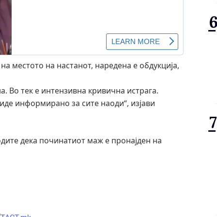
а местото на настанот, наредена е обдукција,
а. Во тек е интензивна кривична истрага.
де информирано за сите наоди“, изјави
водите дека починатиот маж е пронајден на