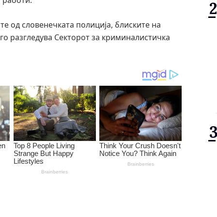
 работи.
те од словенечката полиција, блиските на
т го разгледува Секторот за криминалистичка