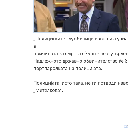
„Полициските службеници извршија увид н
а
причината за смртта сè уште не е утврден
Надлежното државно обвинителство ќе би
портпаролката на полицијата.
Полицијата, исто така, не ги потврди на
„Метелкова“.