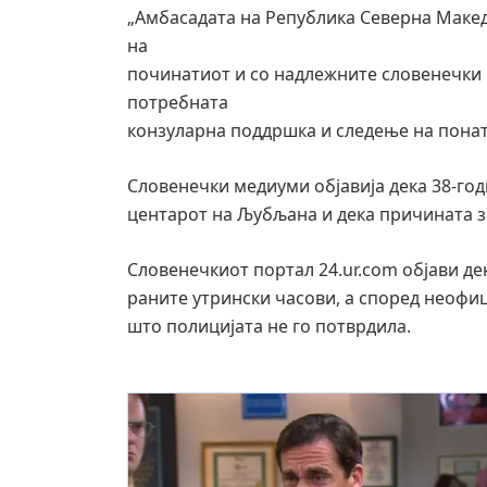
„Амбасадата на Република Северна Макед
на
починатиот и со надлежните словенечки 
потребната
конзуларна поддршка и следење на понат
Словенечки медиуми објавија дека 38-го
центарот на Љубљана и дека причината за
Словенечкиот портал 24.ur.com објави де
раните утрински часови, а според неофиц
што полицијата не го потврдила.