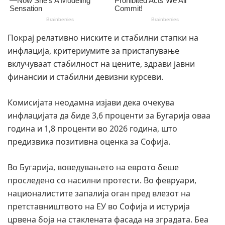
Покрај релативно ниските и стабилни стапки на
инфлација, критериумите за пристапување
вклучуваат стабилност на цените, здрави јавни
финансии и стабилни девизни курсеви.
Комисијата неодамна изјави дека очекува
инфлацијата да биде 3,6 проценти за Бугарија оваа
година и 1,8 проценти во 2026 година, што
предизвика позитивна оценка за Софија.
Во Бугарија, воведувањето на еврото беше
проследено со насилни протести. Во февруари,
националистите запалија оган пред влезот на
претставништвото на ЕУ во Софија и истурија
црвена боја на стаклената фасада на зградата. Беа