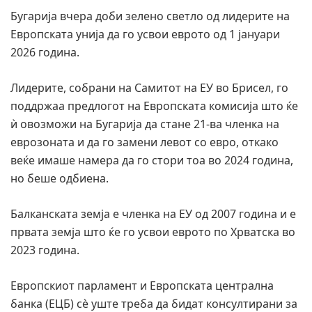
Бугарија вчера доби зелено светло од лидерите на
Европската унија да го усвои еврото од 1 јануари
2026 година.
Лидерите, собрани на Самитот на ЕУ во Брисел, го
поддржаа предлогот на Европската комисија што ќе
ѝ овозможи на Бугарија да стане 21-ва членка на
еврозоната и да го замени левот со евро, откако
веќе имаше намера да го стори тоа во 2024 година,
но беше одбиена.
Балканската земја е членка на ЕУ од 2007 година и е
првата земја што ќе го усвои еврото по Хрватска во
2023 година.
Европскиот парламент и Европската централна
банка (ЕЦБ) сè уште треба да бидат консултирани за