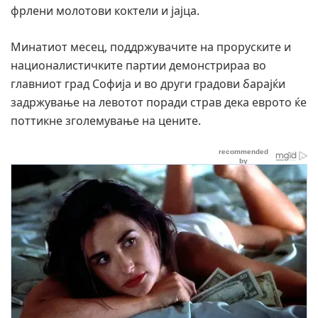
фрлени молотови коктели и јајца.
Минатиот месец, поддржувачите на проруските и
националистичките партии демонстрираа во
главниот град Софија и во други градови барајќи
задржување на левотот поради страв дека еврото ќе
поттикне зголемување на цените.