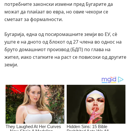
потребните законски измени пред Бугарите да
можат да плаќаат во евра, но овие чекори се
сметаат за формалности.
Бугарија, една од посиромашните земји во ЕУ, сè
уште е на дното од блокот од 27 члена во однос на
бруто домашниот производ (БДП) по глава на
жител, иако стапките на раст се повисоки од другите
земји.