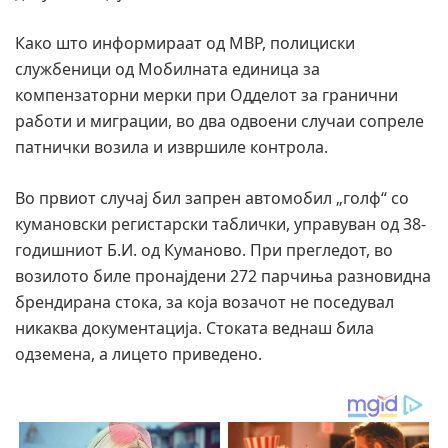
Како што информираат од МВР, полициски
службеници од Мобилната единица за
компензаторни мерки при Одделот за гранични
работи и миграции, во два одвоени случаи сопреле
патнички возила и извршиле контрола.
Во првиот случај бил запрен автомобил „голф“ со
кумановски регистарски таблички, управуван од 38-
годишниот Б.И. од Куманово. При прегледот, во
возилото биле пронајдени 272 парчиња разновидна
брендирана стока, за која возачот не поседувал
никаква документација. Стоката веднаш била
одземена, а лицето приведено.