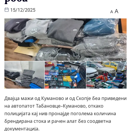
A
15/12/2025
A
Двајца мажи од Куманово и од Скопје беа приведени
на автопатот Табановце–Куманово, откако
полицијата кај нив пронајде поголема количина
брендирана стока и рачен алат без соодветна
документација.