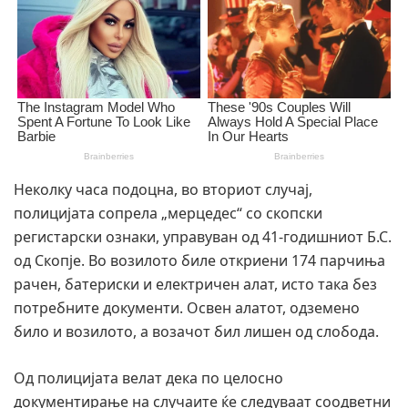
Неколку часа подоцна, во вториот случај,
полицијата сопрела „мерцедес“ со скопски
регистарски ознаки, управуван од 41-годишниот Б.С.
од Скопје. Во возилото биле откриени 174 парчиња
рачен, батериски и електричен алат, исто така без
потребните документи. Освен алатот, одземено
било и возилото, а возачот бил лишен од слобода.
Од полицијата велат дека по целосно
документирање на случаите ќе следуваат соодветни