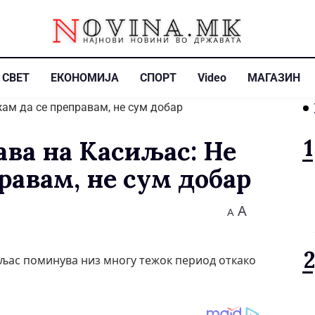
СВЕТ
ЕКОНОМИЈА
СПОРТ
Video
МАГАЗИН
ава на Касиљас: Не
равам, не сум добар
A
A
љас поминува низ многу тежок период откако