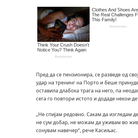
Пред да се пензионира, се разведе од св
удар на тренинг на Порто и беше принуде
оставила длабока трага на него, па неод
сега го повтори истото и додаде некои де
„Не спијам редовно. Сакам да изгледам д
не сум добар, не можам да уживам во жи
сонувам навечер“, рече Касиљас.