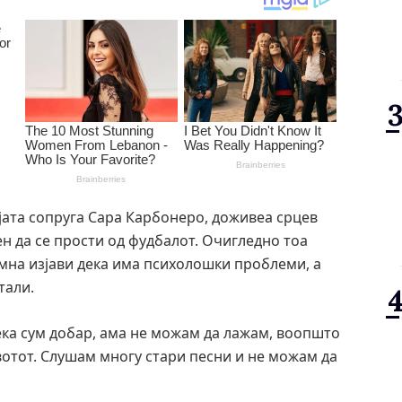
ојата сопруга Сара Карбонеро, доживеа срцев
н да се прости од фудбалот. Очигледно тоа
амна изјави дека има психолошки проблеми, а
тали.
ека сум добар, ама не можам да лажам, воопшто
вотот. Слушам многу стари песни и не можам да