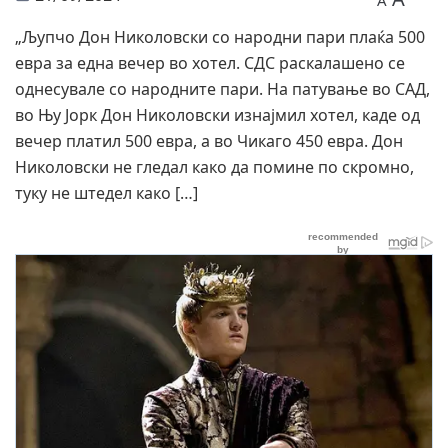
A
„Љупчо Дон Николовски со народни пари плаќа 500
евра за една вечер во хотел. СДС раскалашено се
однесувале со народните пари. На патување во САД,
во Њу Јорк Дон Николовски изнајмил хотел, каде од
вечер платил 500 евра, а во Чикаго 450 евра. Дон
Николовски не гледал како да помине по скромно,
туку не штедел како […]