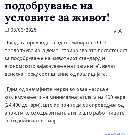
подобрување на
условите за живот!
A
03/03/2025
A
„Владата предводена од коалицијата ВЛЕН
продолжува да ја демонстрира својата посветеност
за подобрување на животниот стандард и
економското зајакнување на граѓаните“, велат
денеска преку соопштение од коалицијата.
„Една од значајните мерки во оваа насока е
зголемувањето на минималната плата на 400 евра
(24.400 денари), што ќе почне да се спроведува од
април и ќе се одрази на платите што работниците
ќе ги добиваат во мај.