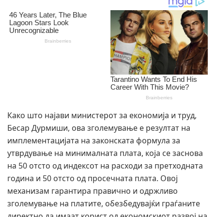
Како што најави министерот за економија и труд,
Бесар Дурмиши, ова зголемување е резултат на
имплементацијата на законската формула за
утврдување на минималната плата, која се заснова
на 50 отсто од индексот на расходи за претходната
година и 50 отсто од просечната плата. Овој
механизам гарантира правично и одржливо
зголемување на платите, обезбедувајќи граѓаните
директно да имаат корист од економскиот развој на