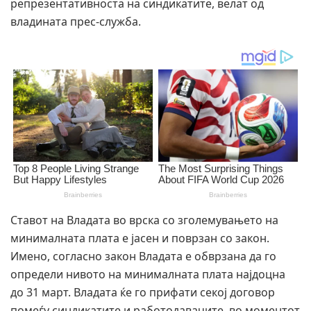
репрезентативноста на синдикатите, велат од
владината прес-служба.
Ставот на Владата во врска со зголемувањето на
минималната плата е јасен и поврзан со закон.
Имено, согласно закон Владата е обврзана да го
определи нивото на минималната плата најдоцна
до 31 март. Владата ќе го прифати секој договор
помеѓу синдикатите и работодавачите, во моментот