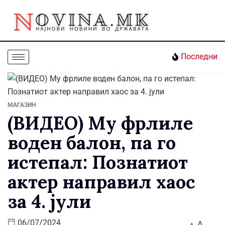
Последни
МАГАЗИН
(ВИДЕО) Му фрлиле
воден балон, па го
истепал: Познатиот
актер направил хаос
за 4. јули
A
06/07/2024