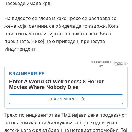
насекаде имало крв.
На видеото се гледа и како Трехо се расправа со
жена која, се чини, се обидела да го задржи. Кога
пристигнала полицијата, тепачката веќе била
прекината. Никој не е приведен, пренесува
Индипендент.
Трехо по инцидентот за TMZ изјави дека продавачот
на водени балони бил кукавица кој се однесувал
детски кога фрлил балон на неговиот автомобил. Тој