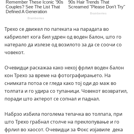
Трехо се движел по патеката на парадата во
кабриолет кога бил удрен од воден балон, што го
натерало да излезе од возилото за да се соочи со
човекот.
Очевидци раскажаа како некој фрлил воден балон
кон Трехо за време на фотографирањето. На
снимката потоа се гледа како тој оди до маж во
толпата и го удира со тупаници. Човекот возвратил,
поради што актерот се сопнал и паднал.
Набрзо избила поголема тепачка во толпата, при
што Трехо грабнал столче на преклопување и го
фрлил во хаосот. Очевидци за Фокс изјавиле дека