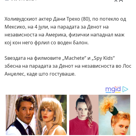
A
Холивудскиот актер Дани Трехо (80), по потекло од
Мексико, на 4 јули, на парадата за Денот на
независноста на Америка, физички нападнал маж
кој кон него фрлил со воден балон.
Ѕвездата на филмовите „Machete“ и „Spy Kids“
збесна на парадата за Денот на независноста во Лос
Анџелес, каде што гостуваше.