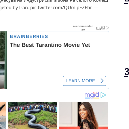
несува на индустриската зона на селото Колеш
eted by Iran. pic.twitter.com/QUmipEZEhr —