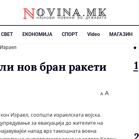
СВЕТ
ЕКОНОМИЈА
СПОРТ
Video
МАГАЗИН
и нов бран ракети
A
A
 кон Израел, соопшти израелската војска.
дупредување за евакуација до жителите на
најавувајќи напад врз тамошната воена