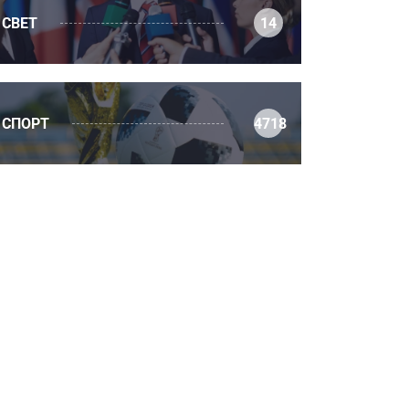
СВЕТ
14
СПОРТ
4718