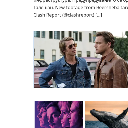
инфраструктура. Предупредувањето се од
Талешан. New footage from Beersheba targ
Clash Report (@clashreport) […]