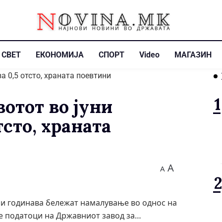
СВЕТ
ЕКОНОМИЈА
СПОРТ
Video
МАГАЗИН
отот во јуни
тсто, храната
A
A
ни годинава бележат намалување во однос на
е податоци на Државниот завод за…