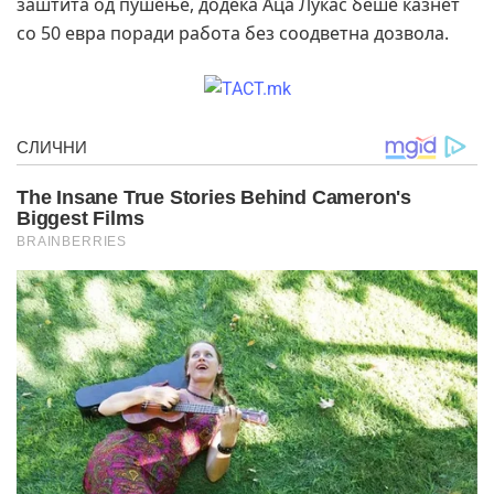
заштита од пушење, додека Аца Лукас беше казнет
со 50 евра поради работа без соодветна дозвола.