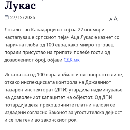
Лукас
A
27/12/2025
A
Локалот во Кавадарци во кој на 22 ноември
настапуваше српскиот пејач Аца Лукас е казнет со
парична глоба од 100 евра, како микро трговец,
поради присуство на трипати повеќе гости од
дозволениот број, објави
СДК.мк
Иста казна од 100 евра добило и одговорното лице,
откако инспекциската контрола на Државниот
пазарен инспекторат (ДПИ) утврдила надминување
на дозволениот капацитет на објектот. Од ДПИ
потврдија дека прекршочните платни налози се
издадени согласно Законот за угостителска дејност
и се платени во законскиот рок.