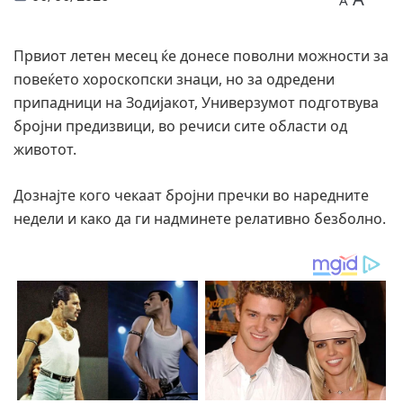
A
Првиот летен месец ќе донесе поволни можности за
повеќето хороскопски знаци, но за одредени
припадници на Зодијакот, Универзумот подготвува
бројни предизвици, во речиси сите области од
животот.
Дознајте кого чекаат бројни пречки во наредните
недели и како да ги надминете релативно безболно.