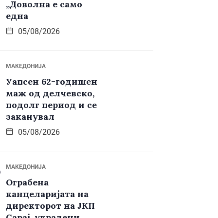
„Доволна е само
една
05/08/2026
МАКЕДОНИЈА
Уапсен 62-годишен
маж од делчевско,
подолг период и се
заканувал
05/08/2026
МАКЕДОНИЈА
Ограбена
канцеларијата на
директорот на ЈКП
Сарај, украдени