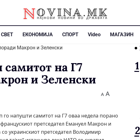
СВЕТ
ЕКОНОМИЈА
СПОРТ
Video
МАГАЗИН
 самитот на Г7
крон и Зеленски
A
A
 го напушти самитот на Г7 оваа недела порано
 францускиот претседател Емануел Макрон и
а со украинскиот претседател Володимир