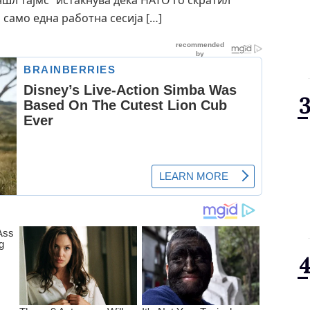
ншл тајмс“ истакнува дека НАТО го скратил
 само една работна сесија […]