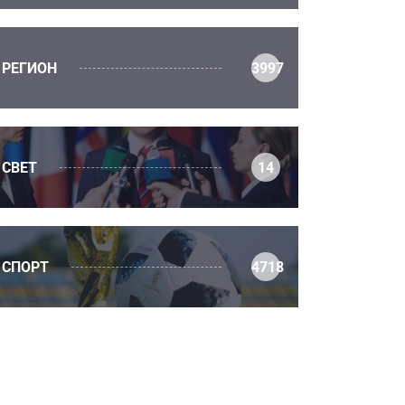
РЕГИОН
3997
СВЕТ
14
СПОРТ
4718