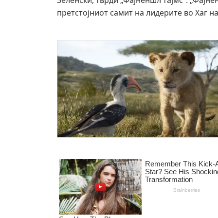
Зеленски, тврди „Фајненшл тајмс“. „Фајне
претстојниот самит на лидерите во Хаг на