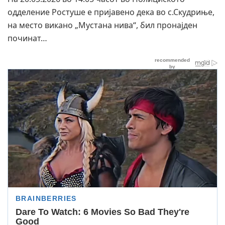
одделение Ростуше е пријавено дека во с.Скудриње,
на место викано „Мустана нива“, бил пронајден
починат…