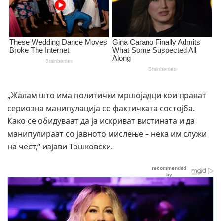
„Жалам што има политички мршојадци кои прават
сериозна манипулација со фактичката состојба.
Како се обидуваат да ја искриват вистината и да
манипулираат со јавното мислење – нека им служи
на чест,“ изјави Тошковски.