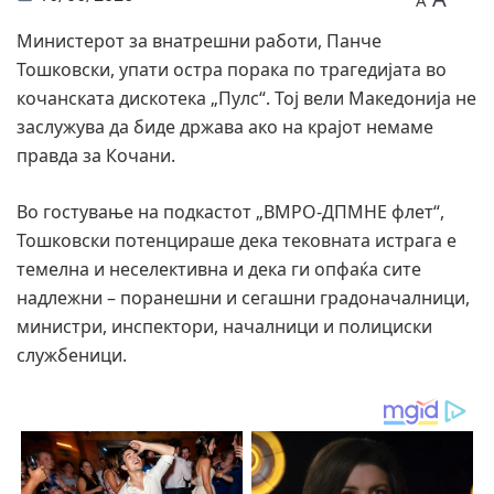
A
Министерот за внатрешни работи, Панче
Тошковски, упати остра порака по трагедијата во
кочанската дискотека „Пулс“. Тој вели Македонија не
заслужува да биде држава ако на крајот немаме
правда за Кочани.
Во гостување на подкастот „ВМРО-ДПМНЕ флет“,
Тошковски потенцираше дека тековната истрага е
темелна и неселективна и дека ги опфаќа сите
надлежни – поранешни и сегашни градоначалници,
министри, инспектори, началници и полициски
службеници.