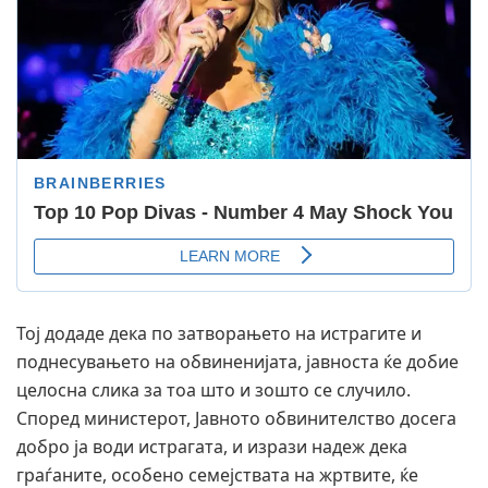
Тој додаде дека по затворањето на истрагите и
поднесувањето на обвиненијата, јавноста ќе добие
целосна слика за тоа што и зошто се случило.
Според министерот, Јавното обвинителство досега
добро ја води истрагата, и изрази надеж дека
граѓаните, особено семејствата на жртвите, ќе