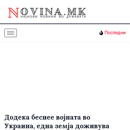
Последни
Додека беснее војната во
Украина, една земја доживува