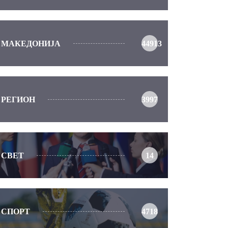
МАКЕДОНИЈА
44913
РЕГИОН
3997
СВЕТ
14
СПОРТ
4718