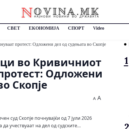
СВЕТ
ЕКОНОМИЈА
СПОРТ
Video
ци во Кривичниот
 протест: Одложени
во Скопје
A
A
н суд Скопје почнувајќи од 7 јули 2026
 да учествуаат на дел од судските…