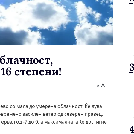
облачност,
16 степени!
A
A
чево со мала до умерена облачност. Ќе дува
овремено засилен ветер од северен правец.
рвал од -7 до 0, а максималната ќе достигне