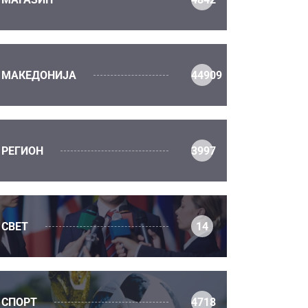
МАКЕДОНИЈА
44909
РЕГИОН
3997
СВЕТ
14
СПОРТ
4718