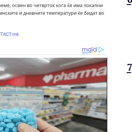
еме, освен во четврток кога ќе има локални
ринските и дневните температури ќе бидат во