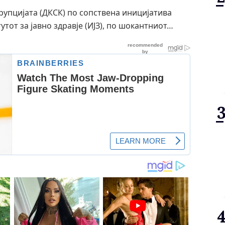
рупцијата (ДКСК) по сопствена иницијатива
тот за јавно здравје (ИЈЗ), по шокантниот…