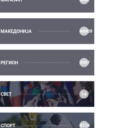
МАКЕДОНИЈА
44909
РЕГИОН
3997
СВЕТ
14
СПОРТ
4718