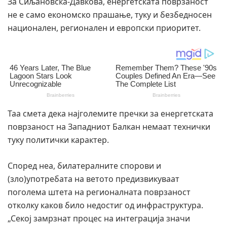
За Сиљановска-Давкова, енергетската поврзаност
не е само економско прашање, туку и безбедносен
национален, регионален и европски приоритет.
Таа смета дека најголемите пречки за енергетската
поврзаност на Западниот Балкан немаат технички
туку политички карактер.
Според неа, билатералните спорови и
(зло)употребата на ветото предизвикуваат
поголема штета на регионалната поврзаност
отколку каков било недостиг од инфраструктура.
„Секој замрзнат процес на интеграција значи