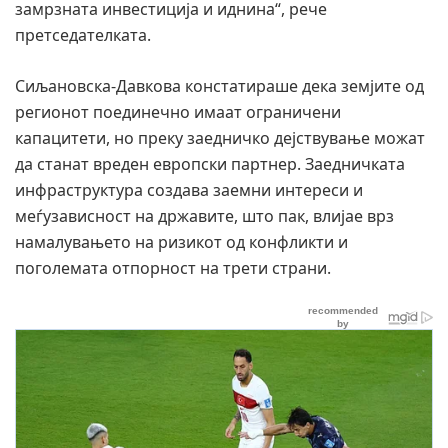
замрзната инвестиција и иднина“, рече
претседателката.
Сиљановска-Давкова констатираше дека земјите од
регионот поединечно имаат ограничени
капацитети, но преку заедничко дејствување можат
да станат вреден европски партнер. Заедничката
инфраструктура создава заемни интереси и
меѓузависност на државите, што пак, влијае врз
намалувањето на ризикот од конфликти и
поголемата отпорност на трети страни.