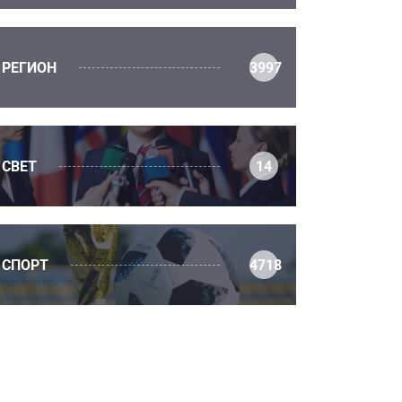
РЕГИОН
3997
СВЕТ
14
СПОРТ
4718