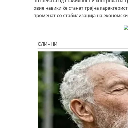
потребата од стабилност и контрола на 
овие навики ќе станат трајна карактерис
променат со стабилизација на економски