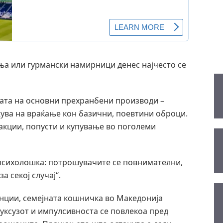
ења или гурмански намирници денес најчесто се
ата на основни прехранбени производи –
ажува на враќање кон базични, поевтини оброци.
акции, попусти и купување во поголеми
 психолошка: потрошувачите се повнимателни,
а секој случај“.
нции, семејната кошничка во Македонија
уксузот и импулсивноста се повлекоа пред