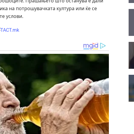
трошоците. Прашањето што останува е дали
тика на потрошувачката култура или ќе се
те услови.