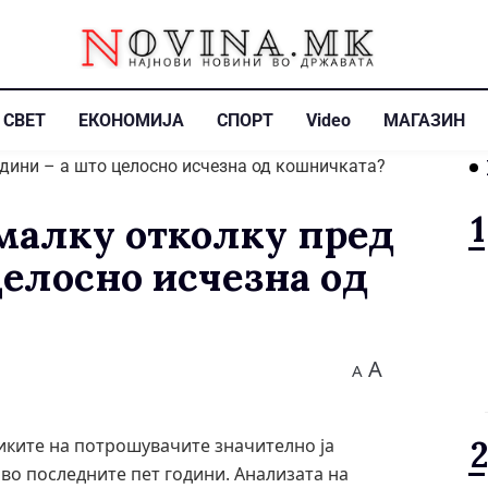
СВЕТ
ЕКОНОМИЈА
СПОРТ
Video
МАГАЗИН
малку отколку пред
целосно исчезна од
A
A
иките на потрошувачите значително ја
о последните пет години. Анализата на