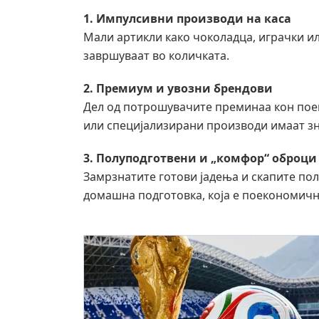
1. Импулсивни производи на каса
Мали артикли како чоколадца, играчки и
завршуваат во количката.
2. Премиум и увозни брендови
Дел од потрошувачите преминаа кон поев
или специјализирани производи имаат з
3. Полуподготвени и „комфор“ оброци
Замрзнатите готови јадења и скапите по
домашна подготовка, која е поекономичн