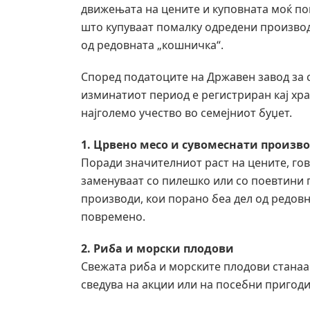
движењата на цените и куповната моќ по
што купуваат помалку одредени производ
од редовната „кошничка“.
Според податоците на Државен завод за с
изминатиот период е регистриран кај хра
најголемо учество во семејниот буџет.
1. Црвено месо и сувомеснати произв
Поради значителниот раст на цените, гов
заменуваат со пилешко или со поевтини 
производи, кои порано беа дел од редовн
повремено.
2. Риба и морски плодови
Свежата риба и морските плодови станаа 
сведува на акции или на посебни пригоди