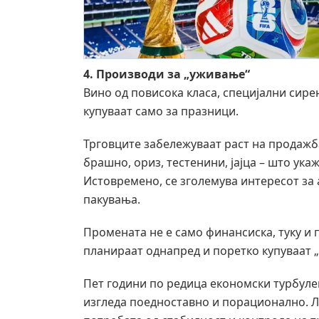
4. Производи за „уживање“
Вино од повисока класа, специјални сир
купуваат само за празници.
Трговците забележуваат раст на продажб
брашно, ориз, тестенини, јајца – што ук
Истовремено, се зголемува интересот за 
пакувања.
Промената не е само финансиска, туку и
планираат однапред и поретко купуваат „з
Пет години по редица економски турбуле
изгледа поедноставно и порационално. Л