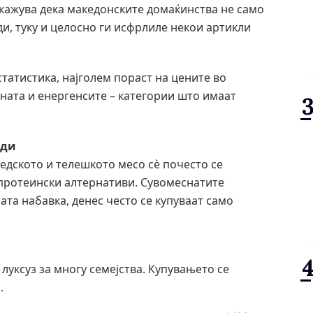
кажува дека македонските домаќинства не само
и, туку и целосно ги исфрлиле некои артикли
татистика, најголем пораст на цените во
ната и енергенсите – категории што имаат
оди
едското и телешкото месо сè почесто се
протеински алтернативи. Сувомеснатите
ата набавка, денес често се купуваат само
луксуз за многу семејства. Купувањето се
.