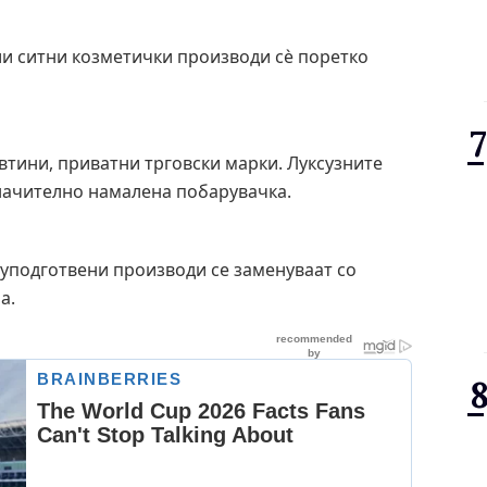
ли ситни козметички производи сè поретко
тини, приватни трговски марки. Луксузните
начително намалена побарувачка.
луподготвени производи се заменуваат со
а.