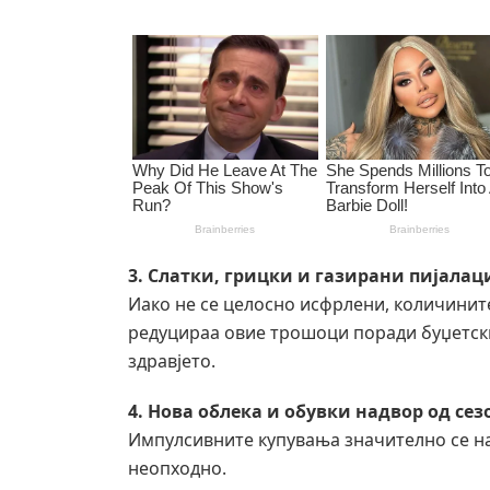
3. Слатки, грицки и газирани пијалац
Иако не се целосно исфрлени, количините
редуцираа овие трошоци поради буџетски
здравјето.
4. Нова облека и обувки надвор од сез
Импулсивните купувања значително се на
неопходно.