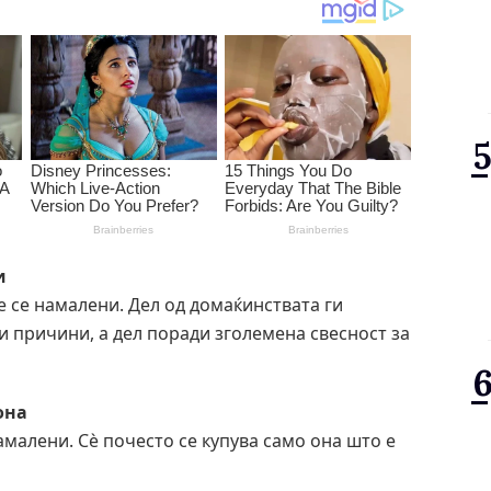
и
 се намалени. Дел од домаќинствата ги
 причини, а дел поради зголемена свесност за
она
малени. Сè почесто се купува само она што е