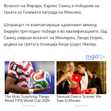
Возачот на Ферари, Карлос Саинц е победник на
трката за Големата награда на Мексико.
Шпанецот го комплетираше одличниот викенд
бидејќи претходно победи и во квалификациите. Зад
Саинц заврши возачот на Мекларен, Ландо Норис,
додека на третата позиција беше Шарл Леклер.