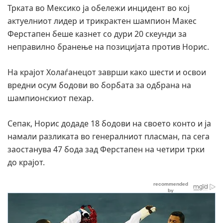
Трката во Мексико ја обележи инцидент во кој
актуелниот лидер и трикрактен шампион Макес
Ферстапен беше казнет со дури 20 скеунди за
неправилно бранење на позицијата против Норис.
На крајот Холаѓанецот заврши како шести и освои
вредни осум бодови во борбата за одбрана на
шампионскиот пехар.
Сепак, Норис додаде 18 бодови на своето конто и ја
намали разликата во генералниот пласман, па сега
заостанува 47 бода зад Ферстапен на четири трки
до крајот.