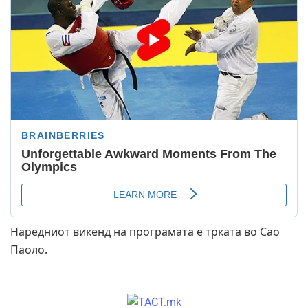
Наредниот викенд на програмата е трката во Сао
Паоло.