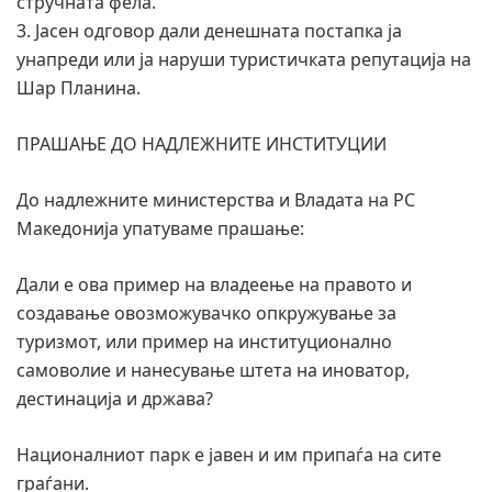
стручната фела.
3. Јасен одговор дали денешната постапка ја
унапреди или ја наруши туристичката репутација на
Шар Планина.
ПРАШАЊЕ ДО НАДЛЕЖНИТЕ ИНСТИТУЦИИ
До надлежните министерства и Владата на РС
Македонија упатуваме прашање:
Дали е ова пример на владеење на правото и
создавање овозможувачко опкружување за
туризмот, или пример на институционално
самоволие и нанесување штета на иноватор,
дестинација и држава?
Националниот парк е јавен и им припаѓа на сите
граѓани.