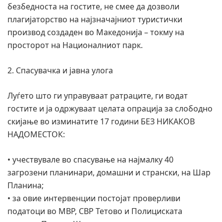
безбедноста на гостите, не смее да дозволи
плагијаторство на најзначајниот туристички
производ создаден во Македонија – токму на
просторот на Националниот парк.
2. Спасувачка и јавна улога
Луѓето што ги управуваат ратраците, ги водат
гостите и ја одржуваат целата опрација за слободно
скијање во изминатите 17 години БЕЗ НИКАКОВ
НАДОМЕСТОК:
• учествувале во спасување на најмалку 40
загрозени планинари, домашни и странски, на Шар
Планина;
• за овие интервенции постојат проверливи
податоци во МВР, СВР Тетово и Полициската