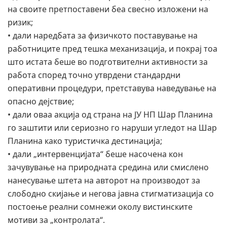
на своите претпоставени беа свесно изложени на
ризик;
• дали наредбата за физичкото поставување на
работниците пред тешка механизација, и покрај тоа
што истата беше во подготвителни активности за
работа според точно утврдени стандардни
оперативни процедури, претставува наведување на
опасно дејствие;
• дали оваа акција од страна на ЈУ НП Шар Планина
го заштити или сериозно го наруши угледот на Шар
Планина како туристичка дестинација;
• дали „интервенцијата“ беше насочена кон
зачувување на природната средина или смислено
нанесување штета на авторот на производот за
слободно скијање и негова јавна стигматизација со
постоење реални сомнежи околу вистинските
мотиви за „контролата“.