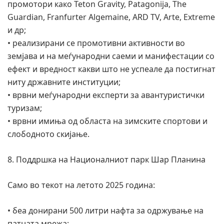
промотори како Teton Gravity, Patagonija, The
Guardian, Franfurter Algemaine, ARD TV, Arte, Extreme
и др;
• реализирани се промотивни активности во
земјава и на меѓународни саеми и манифестации со
ефект и вредност какви што не успеале да постигнат
ниту државните институции;
• врвни меѓународни експерти за авантуристички
туризам;
• врвни имиња од областа на зимските спортови и
слободното скијање.
8. Поддршка на Националниот парк Шар Планина
Само во текот на летото 2025 година:
• беа донирани 500 литри нафта за одржување на
патната мрежа;