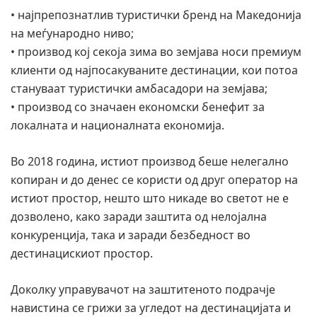
• најпрепознатлив туристички бренд на Македонија
на меѓународно ниво;
• производ кој секоја зима во земјава носи премиум
клиенти од најпосакуваните дестинации, кои потоа
стануваат туристички амбасадори на земјава;
• производ со значаен економски бенефит за
локалната и националната економија.
Во 2018 година, истиот производ беше нелегално
копиран и до денес се користи од друг оператор на
истиот простор, нешто што никаде во светот не е
дозволено, како заради заштита од нелојална
конкуренција, така и заради безбедност во
дестинацискиот простор.
Доколку управувачот на заштитеното подрачје
навистина се грижи за угледот на дестинацијата и