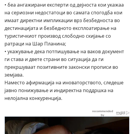
• беа ангажирани експерти од дејноста кои укажаа
на сериозни недостатоци во самата спогодба кои
имаат директни импликации врз безбедноста во
дестинацијата и безбедното експлоатирање на
туристичкиот производ слободно скијање со
ратраци на Шар Планина;
• укажување дека потпишување на ваков документ
ги става и двете страни во ситуација да ги
прекршуваат позитивните законски прописи во
земјава.
Наместо афирмација на иноваторството, следеше
јавно понижување и индиректна поддршка на
нелојална конкуренција.