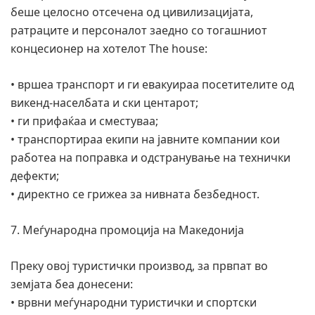
беше целосно отсечена од цивилизацијата,
ратраците и персоналот заедно со тогашниот
концесионер на хотелот The house:
• вршеа транспорт и ги евакуираа посетителите од
викенд-населбата и ски центарот;
• ги прифаќаа и сместуваа;
• транспортираа екипи на јавните компании кои
работеа на поправка и одстранување на технички
дефекти;
• директно се грижеа за нивната безбедност.
7. Меѓународна промоција на Македонија
Преку овој туристички производ, за првпат во
земјата беа донесени:
• врвни меѓународни туристички и спортски