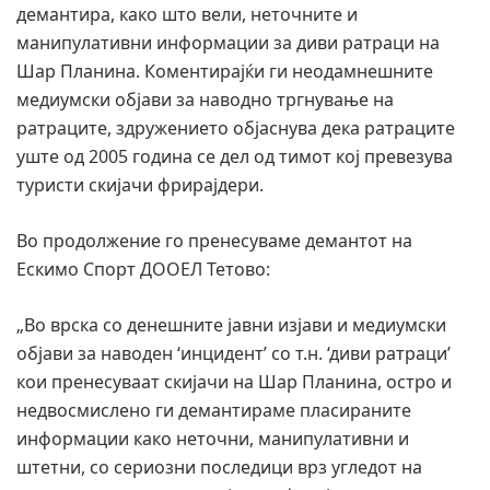
демантира, како што вели, неточните и
манипулативни информации за диви ратраци на
Шар Планина. Коментирајќи ги неодамнешните
медиумски објави за наводно тргнување на
ратраците, здружението објаснува дека ратраците
уште од 2005 година се дел од тимот кој превезува
туристи скијачи фрирајдери.
Во продолжение го пренесуваме демантот на
Ескимо Спорт ДООЕЛ Тетово:
„Во врска со денешните јавни изјави и медиумски
објави за наводен ‘инцидент’ со т.н. ‘диви ратраци’
кои пренесуваат скијачи на Шар Планина, остро и
недвосмислено ги демантираме пласираните
информации како неточни, манипулативни и
штетни, со сериозни последици врз угледот на