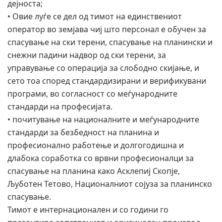
дејноста;
• Овие луѓе се дел од тимот на единствениот
оператор во земјава чиј што персонал е обучен за
спасување на ски терени, спасување на планински и
снежни падини надвор од ски терени, за
управување со операција за слободно скијање, и
сето тоа според стандардизирани и верификувани
програми, во согласност со меѓународните
стандарди на професијата.
• почитување на националните и меѓународните
стандарди за безбедност на планина и
професионално работење и долгогодишна и
длабока соработка со врвни професионалци за
спасување на планина како Асклепиј Скопје,
Љуботен Тетово, Националниот сојуза за планинско
спасување.
Тимот е интернационален и со години го