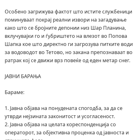
Особено загрижува фактот што истите службеници
поминуваат покрај реални извори на загадување
како што се бројните депонии низ Шар Планина,
вклучувајки го и ѓубриштето на влезот во Попова
Шапка кое што директно ги загрозува питките води
за водоводот во Тетово, но закана препознаваат во
ратрак кој се движи врз повеќе од еден метар снег.
ЈАВНИ БАРАЊА
Бараме:
1. Јавна објава на понудената спогодба, за да се
утврди нејзината законитост и усогласеност.
2. Јавна објава на целата кореспонденција со
операторот, за објективна проценка од јавноста и