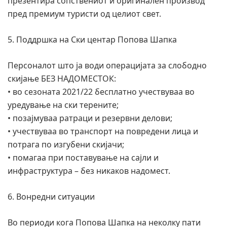
презентира сопствениот и оригинален производ
пред премиум туристи од целиот свет.
5. Поддршка на Ски центар Попова Шапка
Персоналот што ја води операцијата за слободно
скијање БЕЗ НАДОМЕСТОК:
• во сезоната 2021/22 бесплатно учествуваа во
уредување на ски терените;
• позајмуваа ратраци и резервни делови;
• учествуваа во транспорт на повредени лица и
потрага по изгубени скијачи;
• помагаа при поставување на сајли и
инфраструктура – без никаков надомест.
6. Вонредни ситуации
Во периоди кога Попова Шапка на неколку пати