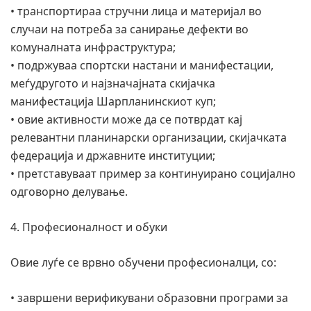
• транспортираа стручни лица и материјал во
случаи на потреба за санирање дефекти во
комуналната инфраструктура;
• подржуваа спортски настани и манифестации,
меѓудругото и најзначајната скијачка
манифестација Шарпланинскиот куп;
• овие активности може да се потврдат кај
релевантни планинарски организации, скијачката
федерација и државните институции;
• претставуваат пример за континуирано социјално
одговорно делување.
4. Професионалност и обуки
Овие луѓе се врвно обучени професионалци, со:
• завршени верификувани образовни програми за