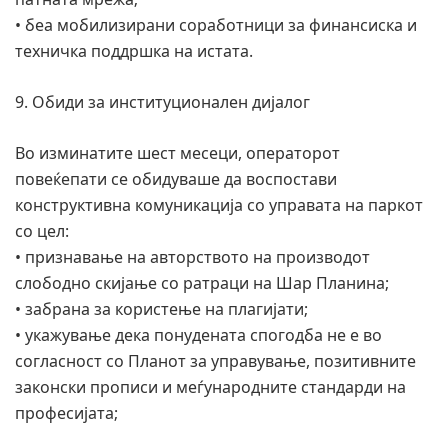
• беа мобилизирани соработници за финансиска и
техничка поддршка на истата.
9. Обиди за институционален дијалог
Во изминатите шест месеци, операторот
повеќепати се обидуваше да воспостави
конструктивна комуникација со управата на паркот
со цел:
• признавање на авторството на производот
слободно скијање со ратраци на Шар Планина;
• забрана за користење на плагијати;
• укажување дека понудената спогодба не е во
согласност со Планот за управување, позитивните
законски прописи и меѓународните стандарди на
професијата;