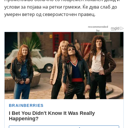
услови за појава на ретки грмежи. Ќе дува слаб до
умерен ветер од североисточен правец.