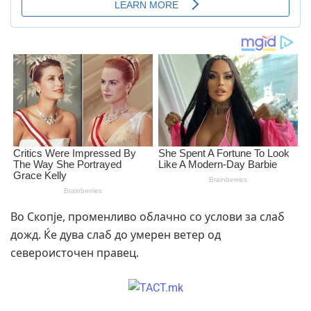
Во Скопје, променливо облачно со услови за слаб
дожд. Ќе дува слаб до умерен ветер од
североисточен правец.