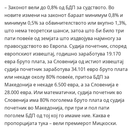
– Законот вели до 0,8% од БДП за судството. Во
новите измени на законот бараат минимум 0,8% и
минимум 0,5% за обвинителството или вкупно 1,3%,
што нема теоретски шанси, затоа што би било три
пати повеќе од земјата што издвојува најмногу за
правосудството во Европа. Судија почетник, според
европскиот извештај, годишно заработува 19.170
евра бруто плата, за Словенија од истиот извештај
судија почетник заработува 34.101 евро бруто плата
или некаде околу 80% повеќе, притоа БДП за
Македонија е некаде 6.500 евра, а за Словенија е
28.000 евра. Или математички, судија почетник во
Словенија има 80% поголема бруто плата од судија
почетник во Македонија, при три и пол пати
поголем БДП од тој кој го имаме ние. Каква е
пропорцијата тука – вели премиерот Мицкоски.