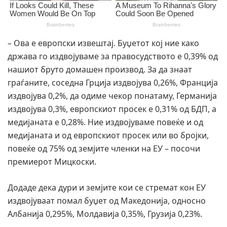
– Ова е европски извештај. Буџетот кој ние како
држава го издвојуваме за правосудството е 0,39% од
нашиот бруто домашен производ. За да знаат
граѓаните, соседна Грција издвојува 0,26%, Франција
издвојува 0,2%, да одиме чекор понатаму, Германија
издвојува 0,3%, европскиот просек е 0,31% од БДП, а
медијаната е 0,28%. Ние издвојуваме повеќе и од
медијаната и од европскиот просек или во бројки,
повеќе од 75% од земјите членки на ЕУ – посочи
премиерот Мицкоски.
Додаде дека дури и земјите кои се стремат кон ЕУ
издвојуваат помал буџет од Македонија, односно
Албанија 0,295%, Молдавија 0,35%, Грузија 0,23%.