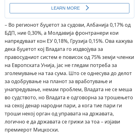
– Во регионот буџетот за судови, Албанија 0,17% од
БДП, ние 0,30%, а Молдавија фронтранери кои
напредуваат кон ЕУ 0,18%, Грузија 0,15%. Ова кажува
дека буџетот кој Владата го издвојува за
правосудниот систем е повисок од 75% земји членки
на Европската Унија, јас не гледам потреба за
зголемување на таа сума. Што се однесува до делот
за одобрување на планот за вработување и
унапредување, немам проблем, Владата не се меша
во судството, но Владата е одговорна за трошењето
на секој денар народни пари, а кога тие пари ги
троши некој орган од управата на државата,
логично е да државата се грижи за тоа – изјави
премиерот Мицкоски.