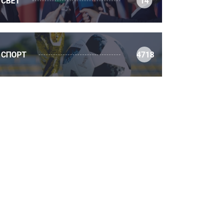
СВЕТ
14
СПОРТ
4718