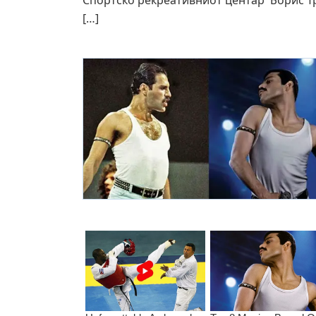
Спортско рекреативниот центар Борис Трај
[…]