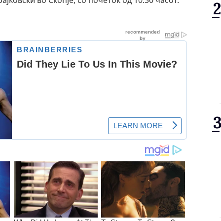
ковски во Скопје, со почеток од 10:30 часот.