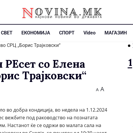
СВЕТ
ЕКОНОМИЈА
СПОРТ
Video
МАГАЗИН
РЕсет со Елена
рис Трајковски“
A
A
ло во добра кондиција, во недела на 1.12.2024
ес вежбите под раководство на познатата
им. Настанот ќе се одржи во малата сала на