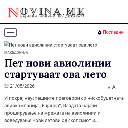
Последни
МАКЕДОНИЈА
Пет нови авиолинии
стартуваат ова лето
A
21/05/2026
A
И покрај неуспешните преговори со нискобуџетната
авиокомпанија „Рајанер“, Владата најави
проширување на мрежата на авиолинии и
воведување нови летови од скопскиот и…