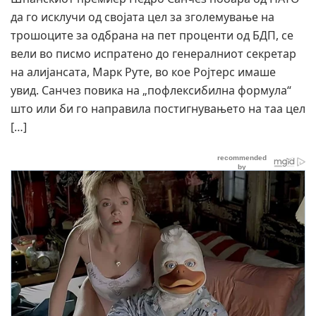
да го исклучи од својата цел за зголемување на
трошоците за одбрана на пет проценти од БДП, се
вели во писмо испратено до генералниот секретар
на алијансата, Марк Руте, во кое Ројтерс имаше
увид. Санчез повика на „пофлексибилна формула“
што или би го направила постигнувањето на таа цел
[…]