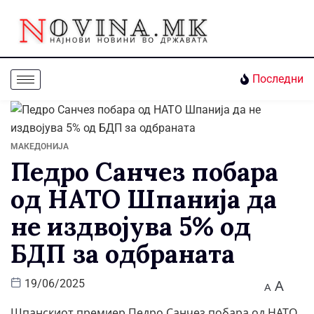
Последни
МАКЕДОНИЈА
Педро Санчез побара
од НАТО Шпанија да
не издвојува 5% од
БДП за одбраната
A
19/06/2025
A
Шпанскиот премиер Педро Санчез побара од НАТО