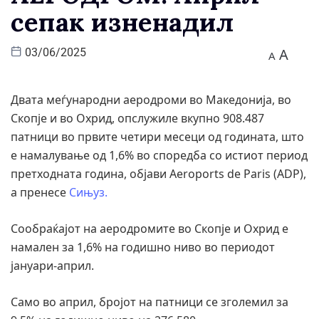
сепак изненадил
A
03/06/2025
A
Двата меѓународни аеродроми во Македонија, во
Скопјe и во Охрид, опслужиле вкупно 908.487
патници во првите четири месеци од годината, што
е намалување од 1,6% во споредба со истиот период
претходната година, објави Aeroports de Paris (ADP),
а пренесе
Сињуз.
Сообраќајот на аеродромите во Скопјe и Охрид е
намален за 1,6% на годишно ниво во периодот
јануари-април.
Само во април, бројот на патници се зголемил за