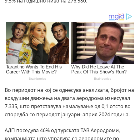
9,5% на годишно ниво на 276.580.
Во периодот на кој се однесува анализата, бројот на
воздушни движења на двата аеродрома изнесувал
7.335, што претставува намалување од 0,1 отсто во
споредба со периодот јануари–април 2024 година.
АДП поседува 46% од турската ТАВ Аеродроми,
компанијата што управува со аеродромите во