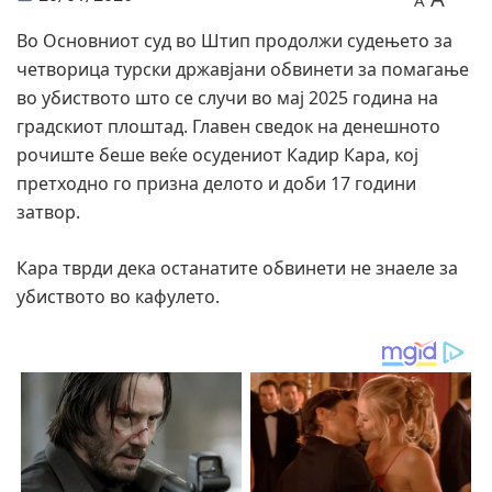
A
Во Основниот суд во Штип продолжи судењето за
четворица турски државјани обвинети за помагање
во убиството што се случи во мај 2025 година на
градскиот плоштад. Главен сведок на денешното
рочиште беше веќе осудениот Кадир Кара, кој
претходно го призна делото и доби 17 години
затвор.
Кара тврди дека останатите обвинети не знаеле за
убиството во кафулето.