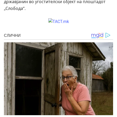
државјанин во угостителски објект на плоштадот
„Слобода“.