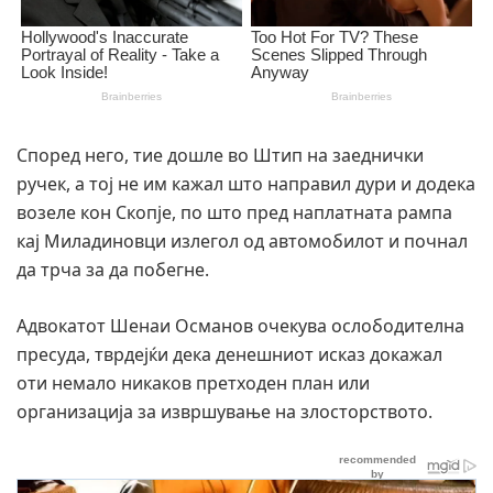
Според него, тие дошле во Штип на заеднички
ручек, а тој не им кажал што направил дури и додека
возеле кон Скопје, по што пред наплатната рампа
кај Миладиновци излегол од автомобилот и почнал
да трча за да побегне.
Адвокатот Шенаи Османов очекува ослободителна
пресуда, тврдејќи дека денешниот исказ докажал
оти немало никаков претходен план или
организација за извршување на злосторството.