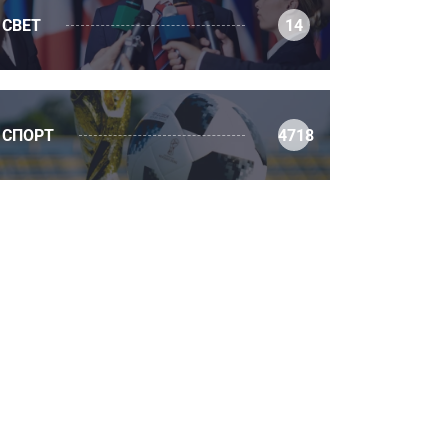
СВЕТ
14
СПОРТ
4718