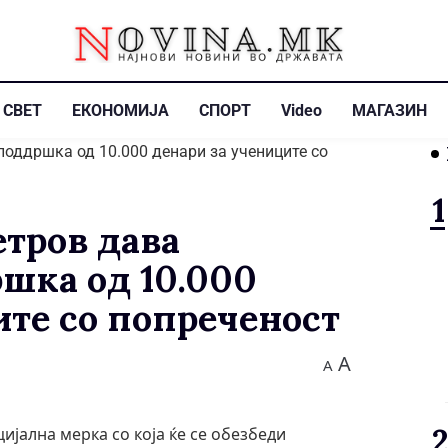
СВЕТ
ЕКОНОМИЈА
СПОРТ
Video
МАГАЗИН
тров дава
шка од 10.000
ите со попреченост
A
A
јална мерка со која ќе се обезбеди