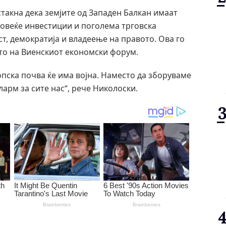
акна дека земјите од Западен Балкан имаат
повеќе инвестиции и поголема трговска
ст, демократија и владеење на правото. Ова го
то на Виенскиот економски форум.
опска почва ќе има војна. Наместо да зборуваме
ларм за сите нас“, рече Николоски.