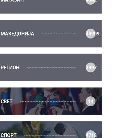
МАКЕДОНИЈА
44909
РЕГИОН
3997
СВЕТ
14
СПОРТ
4718