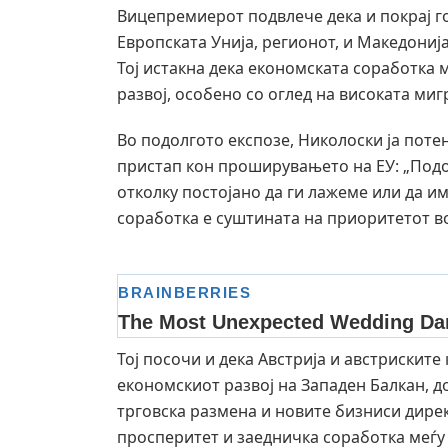
Вицепремиерот подвлече дека и покрај г
Европската Унија, регионот, и Македонија
Тој истакна дека економската соработка м
развој, особено со оглед на високата миг
Во подолгото експозе, Николоски ја пот
пристап кон проширувањето на ЕУ: „Подоб
отколку постојано да ги лажеме или да и
соработка е суштината на приоритетот во
Тој посочи и дека Австрија и австриските
економскиот развој на Западен Балкан, д
трговска размена и новите бизниси дире
просперитет и заедничка соработка меѓу