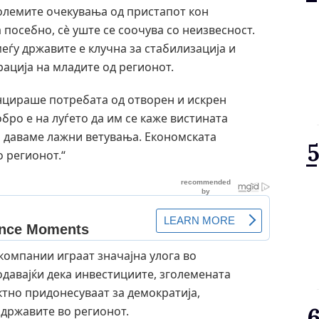
олемите очекувања од пристапот кон
 посебно, сè уште се соочува со неизвесност.
еѓу државите е клучна за стабилизација и
рација на младите од регионот.
енцираше потребата од отворен и искрен
ро е на луѓето да им се каже вистината
м даваме лажни ветувања. Економската
 регионот.“
 компании играат значајна улога во
одавајќи дека инвестициите, зголемената
ктно придонесуваат за демократија,
 државите во регионот.