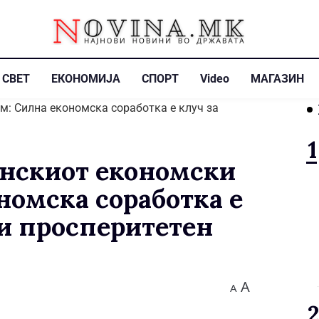
СВЕТ
ЕКОНОМИЈА
СПОРТ
Video
МАГАЗИН
нскиот економски
номска соработка е
 и просперитетен
A
A