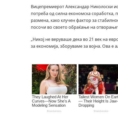
Вицепремиерот Александар Николоски ист
потреба од силна економска соработка, 
размена, како клучен фактор за стабилно
посочи во своето обраќање на отворање
„Никој не веруваше дека во 21 век на евр
за економија, зборуваме за војна. Ова е а