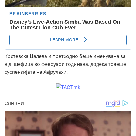
Крстевска Цалева и претходно беше именувана за
в.д. шефица во февруари годинава, додека траеше
суспензијата на Хајрулахи.