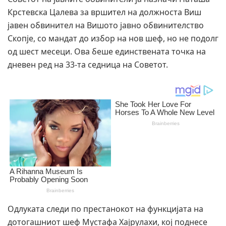
Крстевска Цалева за вршител на должноста Виш
јавен обвинител на Вишото јавно обвинителство
Скопје, со мандат до избор на нов шеф, но не подолг
од шест месеци. Ова беше единствената точка на
дневен ред на 33-та седница на Советот.
Одлуката следи по престанокот на функцијата на
дотогашниот шеф Мустафа Хајрулахи, кој поднесе