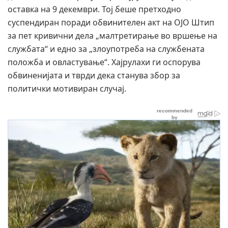
оставка на 9 декември. Тој беше претходно
суспендиран поради обвинителен акт на ОЈО Штип
за пет кривични дела „малтретирање во вршење на
службата“ и едно за „злоупотреба на службената
положба и овластување“. Хајрулахи ги оспорува
обвиненијата и тврди дека станува збор за
политички мотивиран случај.