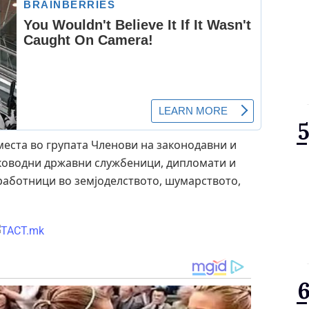
места во групата Членови на законодавни и
ководни државни службеници, дипломати и
 работници во земјоделството, шумарството,