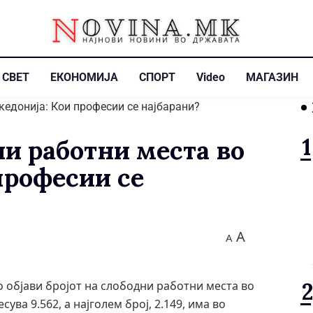
СВЕТ
ЕКОНОМИЈА
СПОРТ
Video
МАГАЗИН
и работни места во
професии се
A
A
о објави бројот на слободни работни места во
ува 9.562, а најголем број, 2.149, има во