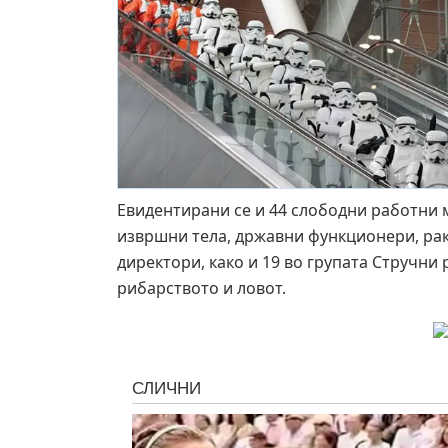
Евидентирани се и 44 слободни работни 
извршни тела, државни функционери, ра
директори, како и 19 во групата Стручни
рибарството и ловот.