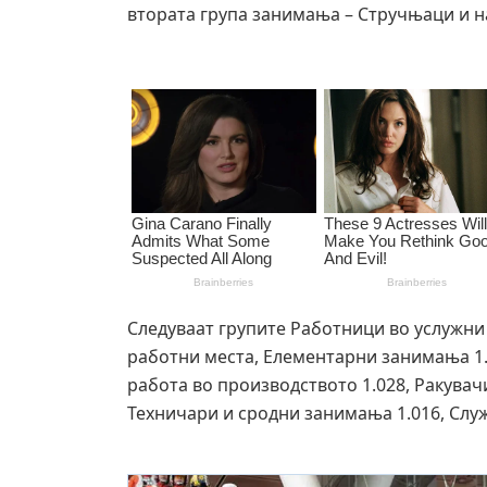
втората група занимања – Стручњаци и н
Следуваат групите Работници во услужни 
работни места, Елементарни занимања 1.
работа во производството 1.028, Ракувач
Техничари и сродни занимања 1.016, Слу