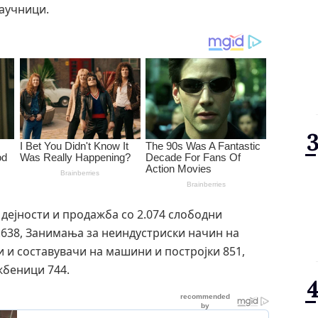
аучници.
дејности и продажба со 2.074 слободни
638, Занимања за неиндустриски начин на
и и составувачи на машини и постројки 851,
жбеници 744.