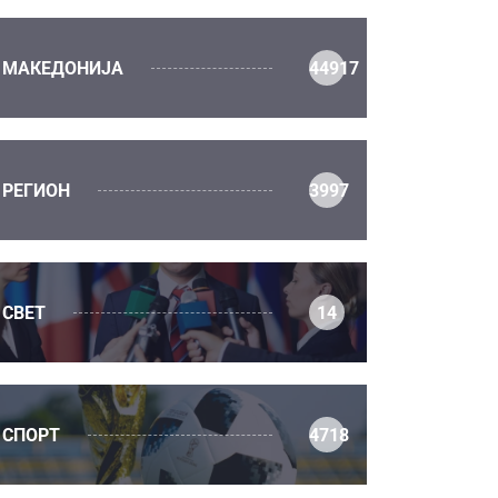
МАКЕДОНИЈА
44917
РЕГИОН
3997
СВЕТ
14
СПОРТ
4718