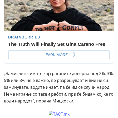
„Замислете, имате кај граѓаните доверба под 2%, 3%,
5% или 8% не е важно, ве разрешуваат и вие не си
заминувате, водите инает, па ќе им се случи народ.
Нема играње со такви работи, прв ќе бидам кој ќе го
води народот“, порача Мицкоски.