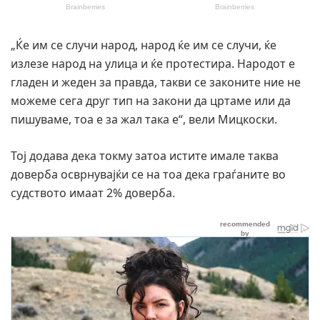
„Ќе им се случи народ, народ ќе им се случи, ќе
излезе народ на улица и ќе протестира. Народот е
гладен и жеден за правда, такви се законите ние не
можеме сега друг тип на закони да цртаме или да
пишуваме, тоа е за жал така е“, вели Мицкоски.
Тој додава дека токму затоа истите имале таква
доверба осврнувајќи се на тоа дека граѓаните во
судството имаат 2% доверба.