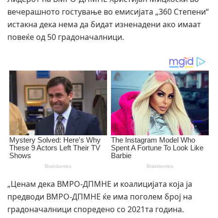
вечерашното гостување во емисијата „360 Степени“
истакна дека нема да бидат изненадени ако имаат
повеќе од 50 градоначалници.
„Ценам дека ВМРО-ДПМНЕ и коалицијата која ја
предводи ВМРО-ДПМНЕ ќе има поголем број на
градоначалници споредено со 2021та година.