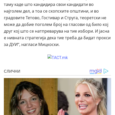
таму каде што кандидира свои кандидати во
најголем дел, а тоа се скопските општини, и во
градовите Тетово, Гостивар и Струга, теоретски не
може да добие поголем број на гласови од било кој
друг кој што се натпреварува на тие избори. И јасна
е нивната стратегија дека тие треба да бидат прокси
за ДУИ“, нагласи Мицкоски.