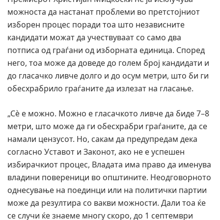
можноста да настанат проблеми во претстојниот
изборен процес поради тоа што независните
кандидати можат да учествуваат со само два
потписа од граѓани од изборната единица. Според
него, тоа може да доведе до голем број кандидати и
до гласачко ливче долго и до осум метри, што би ги
обесхрабрило граѓаните да излезат на гласање.
„Сè е можно. Можно е гласачкото ливче да биде 7–8
метри, што може да ги обесхрабри граѓаните, да се
намали цензусот. Но, сакам да предупредам дека
согласно Уставот и Законот, ако не е успешен
избирачкиот процес, Владата има право да именува
владини повереници во општините. Неодговорното
однесување на поединци или на политички партии
може да резултира со вакви можности. Дали тоа ќе
се случи ќе знаеме многу скоро, до 1 септември