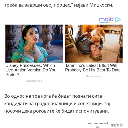
треба да заврши овој процес,“ изјави Мицкоски.
Во однос на тоа кога ќе бидат познати сите
кандидати за градоначалници и советници, тој
посочи дека роковите ќе бидат испочитувани.