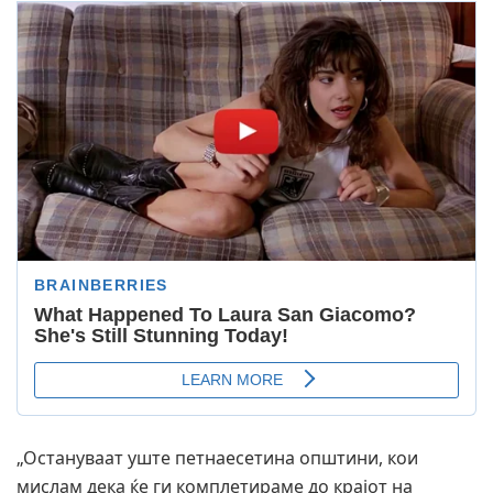
„Остануваат уште петнаесетина општини, кои
мислам дека ќе ги комплетираме до крајот на