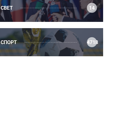
СВЕТ
14
СПОРТ
4718