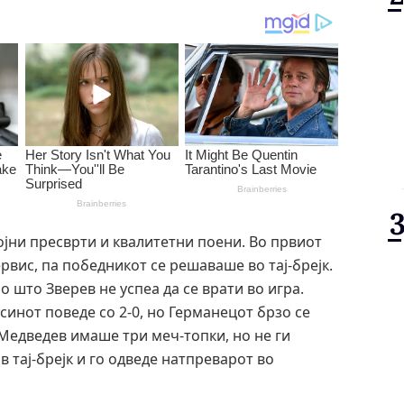
јни пресврти и квалитетни поени. Во првиот
ервис, па победникот се решаваше во тај-брејк.
о што Зверев не успеа да се врати во игра.
синот поведе со 2-0, но Германецот брзо се
 Медведев имаше три меч-топки, но не ги
в тај-брејк и го одведе натпреварот во