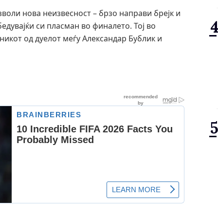
зволи нова неизвесност – брзо направи брејк и
бедувајќи си пласман во финалето. Тој во
дникот од дуелот меѓу Александар Бублик и