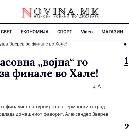
СВЕТ
ЕКОНОМИЈА
СПОРТ
Video
МАГАЗИН
совна „војна“ го
за финале во Хале!
A
A
от финалист на турнирот во германскиот град
 совлада домашниот фаворит, Александер Зверев