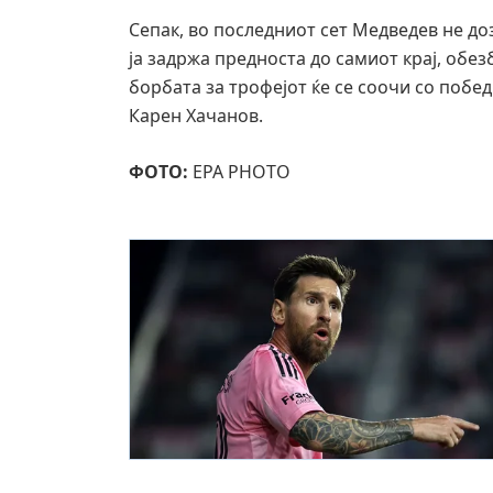
Сепак, во последниот сет Медведев не до
ја задржа предноста до самиот крај, обез
борбата за трофејот ќе се соочи со побе
Карен Хачанов.
ФОТО:
EPA PHOTO