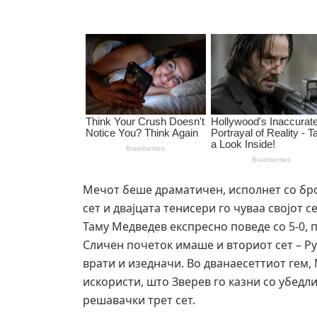
Мечот беше драматичен, исполнет со бро
сет и двајцата тенисери го чуваа својот с
Таму Медведев експресно поведе со 5-0, п
Сличен почеток имаше и вториот сет – Ру
врати и изедначи. Во дванаесеттиот гем,
искористи, што Зверев го казни со убедли
решавачки трет сет.