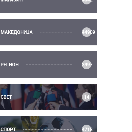
МАКЕДОНИЈА
44909
РЕГИОН
3997
СВЕТ
14
СПОРТ
4718