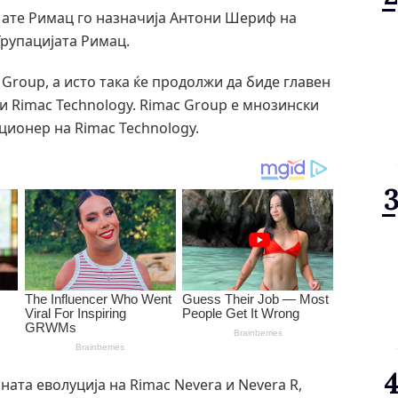
Мате Римац го назначија Антони Шериф на
Групацијата Римац.
Group, а исто така ќе продолжи да биде главен
 и Rimac Technology. Rimac Group е мнозински
кционер на Rimac Technology.
аната еволуција на Rimac Nevera и Nevera R,