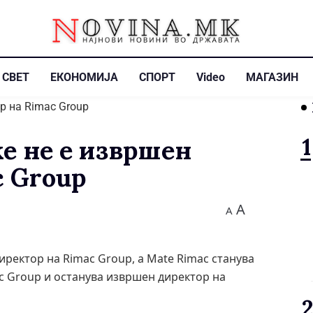
СВЕТ
ЕКОНОМИЈА
СПОРТ
Video
МАГАЗИН
е не е извршен
c Group
A
A
ректор на Rimac Group, а Mate Rimac станува
c Group и останува извршен директор на