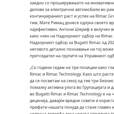
заедно со проширувањето на иновативни
делови за електрични автомобили во рамк
континуираниот раст и успех на Rimac Gr
тим, Мате Римац донесе одлука своето вр
најефективен. Антони Шериф е вклучен в
како член на Надзорниот одбор на Rimac 
Надзорниот одбор за Bugatti Rimac од 202
неговото детално познавање на тој може
претседател на групите на Управниот одб
„Со години седам на три позиции како гл
Rimac и Rimac Technology. Како што раст
да се посветам на секој од тие три бизни
помалку активна улога во Групацијата и 
во Bugatti Rimac и Rimac Technology е на
деценија, давајќи вредни совети и корист
прифати нашата понуда да стане главен 
целосна доверба дека новата структура ќ