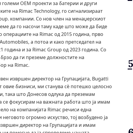
 големи OEM проекти за батерии и други
ите на Rimac Technology, го сигнализираат
oup. компании. Со нов член на менаџерскиот
еме да го насочи таму каде што може да биде
о операциите на Rimac од 2015 година, прво
Automobiles, а потоа и како претседател на
1 година и за Rimac Group од 2023 година. Со
 брзо да ги преземе должностите на
ор на Rimac.
авен извршен директор на Групацијата, Bugatti
ат овие бизниси, ми станува сè потешко целосно
си, така што Донесов одлука да преземам
да се фокусирам на важната работа што ја имам
 чело на компанијата Rimac речиси една
и неговото огромно искуство, тој возбудено ја
извршен директор на Групацијата и имам
е ни помогне да ја спроведеме нашата