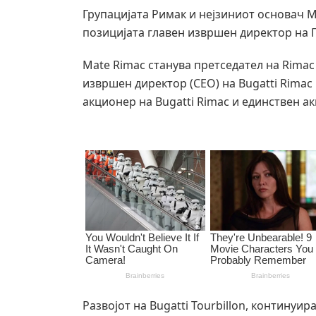
Групацијата Римак и нејзиниот основач 
позицијата главен извршен директор на 
Mate Rimac станува претседател на Rimac 
извршен директор (CEO) на Bugatti Rimac
акционер на Bugatti Rimac и единствен а
Развојот на Bugatti Tourbillon, континуир