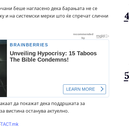
чани беше нагласено дека барањата не се
уку и на системски мерки што ќе спречат слични
сакаат да покажат дека поддршката за
за вистина останува актуелно.