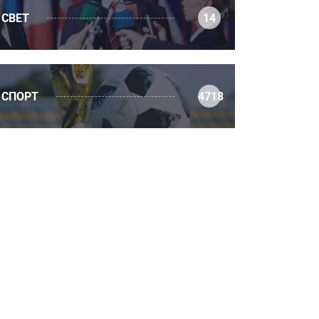
СВЕТ
14
СПОРТ
4718