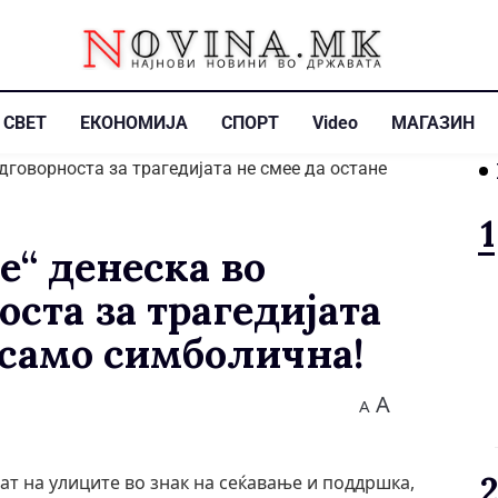
СВЕТ
ЕКОНОМИЈА
СПОРТ
Video
МАГАЗИН
е“ денеска во
ста за трагедијата
 само симболична!
A
A
т на улиците во знак на сеќавање и поддршка,