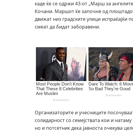
каде ќе се одржи 43-от „Марш за ангелите
Кочани. Маршот ќе започне од плоштадот
движат низ градските улици испраќајќи п
смеат да бидат заборавени.
Организаторите и учесниците посочуваа
солидарност со семејствата кои и натаму 
но и потсетник дека јавноста очекува це