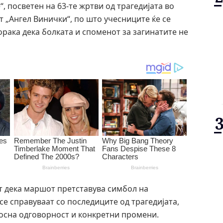
“, посветен на 63-те жртви од трагедијата во
 „Ангел Винички“, по што учесниците ќе се
орака дека болката и споменот за загинатите не
т дека маршот претставува симбол на
се справуваат со последиците од трагедијата,
лосна одговорност и конкретни промени.