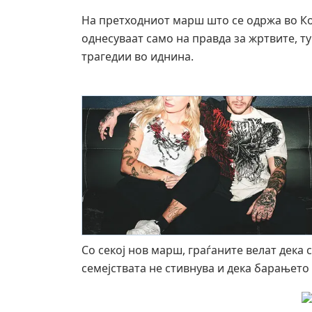
На претходниот марш што се одржа во Ко
однесуваат само на правда за жртвите, т
трагедии во иднина.
Со секој нов марш, граѓаните велат дека 
семејствата не стивнува и дека барањето 