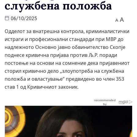
службена положба
A
06/10/2025
A
Одделот за внатрешна контрола, криминалистички
истраги и професионални стандарди при МВР до
надлежното Основно јавно обвинителство Скопје
поднесе кривична пријава против Љ.Р. поради
постоење на основи на сомнение дека пријавениот
сторил кривично дело „злоупотреба на службена
положба и овластување“ предвидено во член 353
став 1 од Кривичниот законик.