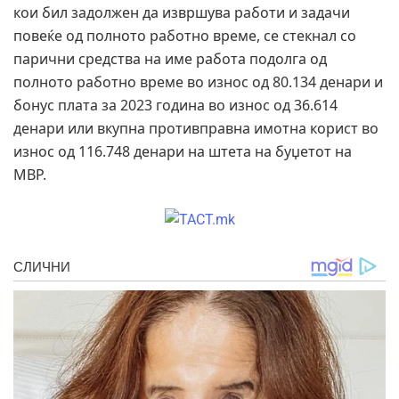
кои бил задолжен да извршува работи и задачи
повеќе од полното работно време, се стекнал со
парични средства на име работа подолга од
полното работно време во износ од 80.134 денари и
бонус плата за 2023 година во износ од 36.614
денари или вкупна противправна имотна корист во
износ од 116.748 денари на штета на буџетот на
МВР.